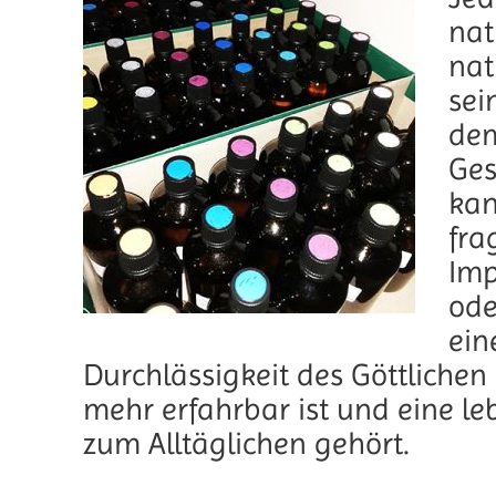
nat
nat
sei
dem
Ges
kan
fra
Imp
ode
ein
Durchlässigkeit des Göttlichen
mehr erfahrbar ist und eine le
zum Alltäglichen gehört.