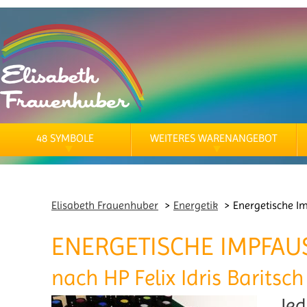
48 SYMBOLE
WEITERES WARENANGEBOT
Elisabeth Frauenhuber
Energetik
Energetische I
ENERGETISCHE IMPFAU
nach HP Felix Idris Baritsch
Jed